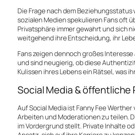
Die Frage nach dem Beziehungsstatus v
sozialen Medien spekulieren Fans oft üb
Privatsphäre immer gewahrt und sich ni
weitgehend ihre Entscheidung, ihr Leben 
Fans zeigen dennoch großes Interesse a
und sind neugierig, ob diese Authentizitä
Kulissen ihres Lebens ein Rätsel, was ih
Social Media & öffentliche
Auf Social Media ist Fanny Fee Werther v
Arbeiten und Moderationen zu teilen. Da
im Vordergrund stellt. Private Inhalte o
Ansatz, sich auf ihre Karriere zu konze