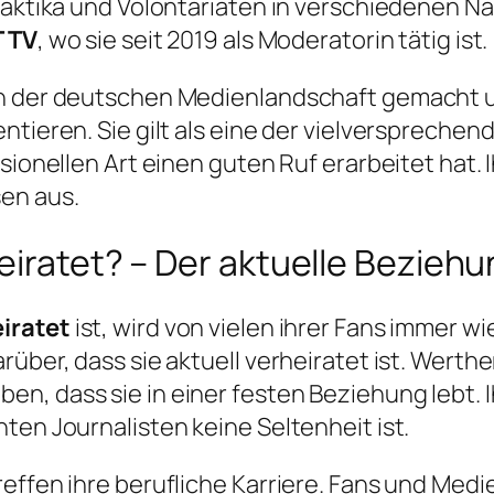
raktika und Volontariaten in verschiedenen N
 TV
, wo sie seit 2019 als Moderatorin tätig ist.
n der deutschen Medienlandschaft gemacht un
ntieren. Sie gilt als eine der vielverspreche
ssionellen Art einen guten Ruf erarbeitet hat
en aus.
eiratet? – Der aktuelle Bezieh
iratet
ist, wird von vielen ihrer Fans immer wi
über, dass sie aktuell verheiratet ist. Werthe
n, dass sie in einer festen Beziehung lebt. I
ten Journalisten keine Seltenheit ist.
reffen ihre berufliche Karriere. Fans und Med