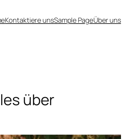
me
Kontaktiere uns
Sample Page
Über uns
lles über